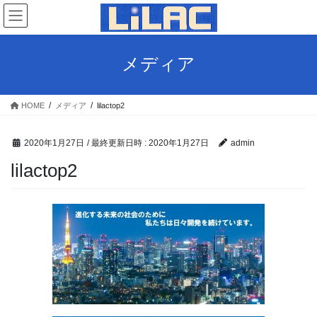
コ
ナ
ン
ビ
テ
ゲ
ン
ー
メディア
ツ
シ
へ
ョ
ス
ン
HOME
メディア
lilactop2
キ
に
ッ
移
プ
動
2020年1月27日
/ 最終更新日時 :
2020年1月27日
admin
lilactop2