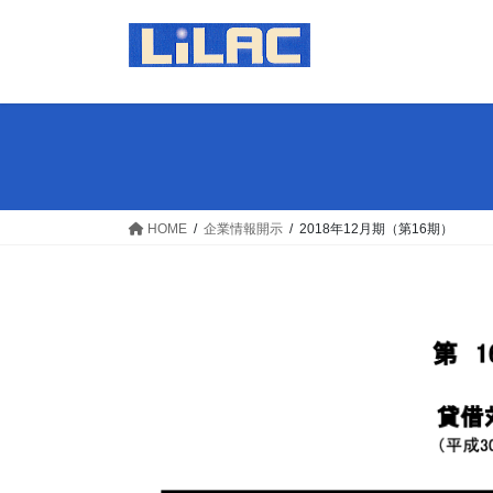
コ
ナ
ン
ビ
テ
ゲ
ン
ー
ツ
シ
へ
ョ
ス
ン
キ
に
ッ
移
HOME
企業情報開示
2018年12月期（第16期）
プ
動