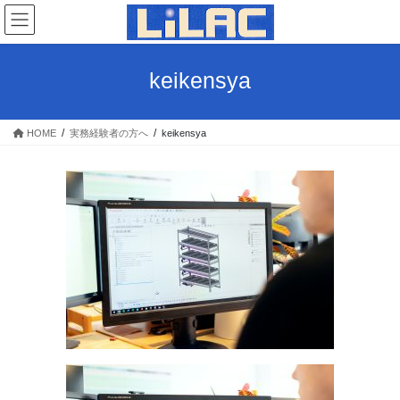
コ
ナ
ン
ビ
テ
ゲ
ン
ー
keikensya
ツ
シ
へ
ョ
ス
ン
HOME
実務経験者の方へ
keikensya
キ
に
ッ
移
プ
動