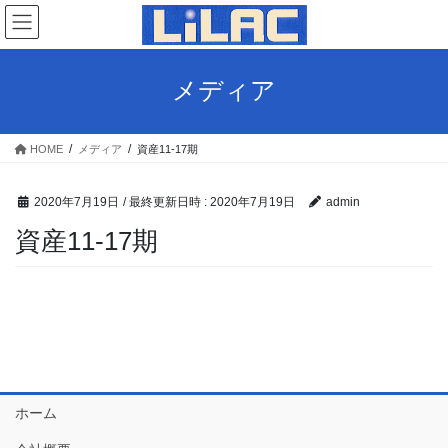
コ
ナ
ン
ビ
テ
ゲ
ン
ー
メディア
ツ
シ
へ
ョ
ス
ン
HOME
メディア
資産11-17期
キ
に
ッ
移
プ
動
2020年7月19日
/ 最終更新日時 :
2020年7月19日
admin
資産11-17期
ホーム