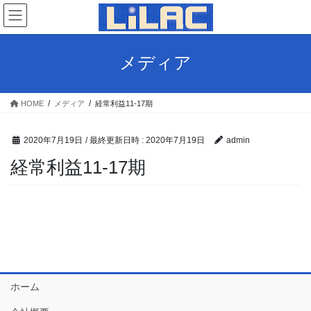
コ
ナ
ン
ビ
テ
ゲ
ン
ー
メディア
ツ
シ
へ
ョ
ス
ン
HOME
メディア
経常利益11-17期
キ
に
ッ
移
プ
動
2020年7月19日
/ 最終更新日時 :
2020年7月19日
admin
経常利益11-17期
ホーム